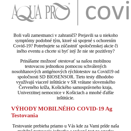
Boli vaši zamestnanci v zahraničí? Prejavili sa u niekoho
symptómy podobné tým, ktoré sú spojené s ochorením
Covid-19? Potrebujete sa zúčastniť spoločenskej akcie či
iného eventu a chcete si byť istý že nie ste pozitívny?
Prinášame možnosť otestovať sa našou mobilnou
testovacou jednotkou pomocou schválených
nosohltanových antigénových rýchlotestov na Covid19 od
spoločnosti SD BIOSENSOR. Tieto testy dlhodobo
využívajú viaceré inštitúcie v SR vrátane slovenského
Červeného kríža, Košického samosprávneho kraja,
Univerzitnej nemocnice v Košiciach a mnohé ďalšie
inštitúcie.
VÝHODY MOBILNÉHO COVID-19 Ag
Testovania
Testovanie prebieha priamo u Vás kde za Vami príde naša