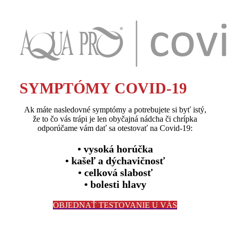
SYMPTÓMY COVID-19
Ak máte nasledovné symptómy a potrebujete si byť istý,
že to čo vás trápi je len obyčajná nádcha či chrípka
odporúčame vám dať sa otestovať na Covid-19:
• vysoká horúčka
• kašeľ a dýchavičnosť
• celková slabosť
• bolesti hlavy
OBJEDNAŤ TESTOVANIE U VÁS