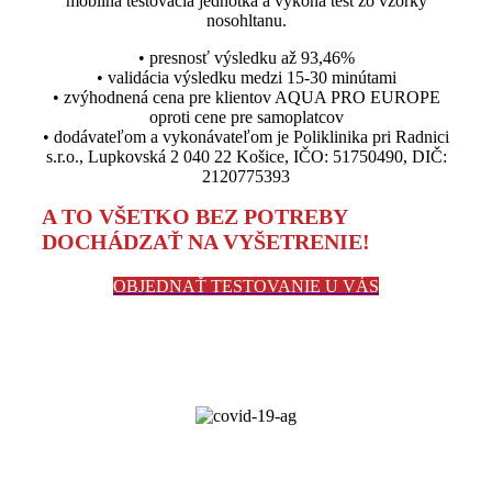
mobilná testovacia jednotka a vykoná test zo vzorky
nosohltanu.
• presnosť výsledku až 93,46%
• validácia výsledku medzi 15-30 minútami
• zvýhodnená cena pre klientov AQUA PRO EUROPE
oproti cene pre samoplatcov
• dodávateľom a vykonávateľom je Poliklinika pri Radnici
s.r.o., Lupkovská 2 040 22 Košice, IČO: 51750490, DIČ:
2120775393
A TO VŠETKO BEZ POTREBY
DOCHÁDZAŤ NA VYŠETRENIE!
OBJEDNAŤ TESTOVANIE U VÁS