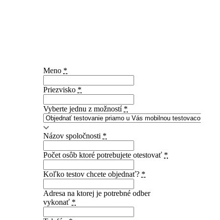
DODÁVATEĽOM A VYKONÁVATEĽOM
TESTOVANIA
JE POLIKLINIKA PRI RADNICI S.R.O.
Vyplňte prosím nasledujúci formulár a naši
pracovníci Vás budú kontaktovať
ohľadom presného termínu a upresnenia podmienok
testovania.
Meno
*
Priezvisko
*
Vyberte jednu z možností
*
Názov spoločnosti
*
Počet osôb ktoré potrebujete otestovať
*
Koľko testov chcete objednať?
*
Adresa na ktorej je potrebné odber
vykonať
*